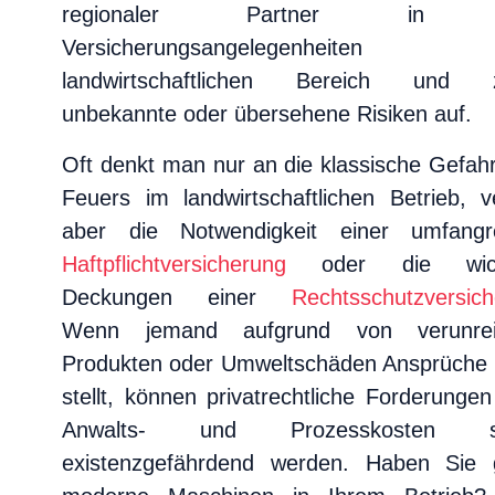
regionaler Partner in a
Versicherungsangelegenheite
Gebäude,
Einrichtung
landwirtschaftlichen Bereich und z
und
Waren
unbekannte oder übersehene Risiken auf.
Haftpflicht
Oft denkt man nur an die klassische Gefahr
Rechtsschutz
Feuers im landwirtschaftlichen Betrieb, ve
KFZ-
und
aber die Notwendigkeit einer umfangr
Maschinen
Haftpflichtversicherung
oder die wich
Hagel
Tiere
Deckungen einer
Rechtsschutzversic
und
Wenn jemand aufgrund von verunrein
Seuchen
Produkten oder Umweltschäden Ansprüche 
Luftfahrt
stellt, können privatrechtliche Forderunge
Anwalts- und Prozesskosten sc
Downloads
existenzgefährdend werden. Haben Sie 