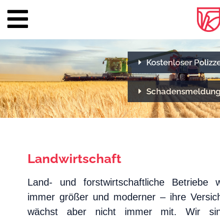
Über
Kostenloser Poliz
uns
Team
Schadensmeldun
Versichern
&
Vorsorgen
Landwirtschaft
Privat
Land- und forstwirtschaftliche Betriebe 
Firma
immer größer und moderner – ihre Versic
wächst aber nicht immer mit. Wir si
Landwirtschaft