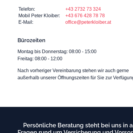
Telefon:
+43 2732 73 324
Luftfahrt
Mobil Peter Kloiber:
+43 676 428 78 78
E-Mail:
office@peterkloiber.at
Downloads
Bürozeiten
Kontakt
Montag bis Donnerstag: 08:00 - 15:00
Freitag: 08:00 - 12:00
Nach vorheriger Vereinbarung stehen wir auch gerne
außerhalb unserer Öffnungszeiten für Sie zur Verfügun
Kostenloser
Polizzencheck
Schadensmeldung
Persönliche Beratung steht bei uns in a
Fragen rund um Versicherung und Vorso