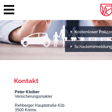
Über
Kostenloser Poliz
uns
Team
Schadensmeldun
Versichern
&
Vorsorgen
Kontakt
Privat
Peter Kloiber
Firma
Versicherungsmakler
Rehberger Hauptstraße 61b
Landwirtschaft
3500 Krems