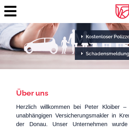
Über
Kostenloser Poliz
uns
Team
Schadensmeldun
Versichern
&
Vorsorgen
Über uns
Privat
Herzlich willkommen bei Peter Kloiber –
Firma
unabhängigen Versicherungsmakler in Kr
der Donau. Unser Unternehmen wurde
Landwirtschaft